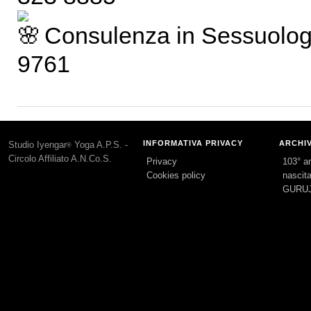
Consulenza in Sessuologi
9761
INFORMATIVA PRIVACY
ARCHI
Studio Iyengar
Yoga A.P.S. -
®
Circolo Affiliato A.N.Co.S.
Privacy
103° an
Cookies policy
nascita
GURUJ