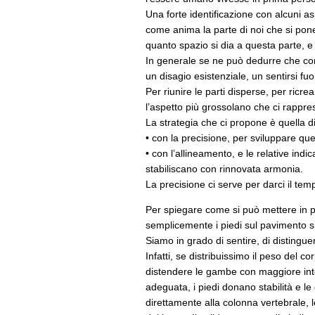
Una forte identificazione con alcuni a
come anima la parte di noi che si pone 
quanto spazio si dia a questa parte, 
In generale se ne può dedurre che cor
un disagio esistenziale, un sentirsi 
Per riunire le parti disperse, per ricr
l’aspetto più grossolano che ci rappre
La strategia che ci propone è quella d
• con la precisione, per sviluppare quel
• con l’allineamento, e le relative indi
stabiliscano con rinnovata armonia.
La precisione ci serve per darci il temp
Per spiegare come si può mettere in pr
semplicemente i piedi sul pavimento s
Siamo in grado di sentire, di distingue
Infatti, se distribuissimo il peso del 
distendere le gambe con maggiore inten
adeguata, i piedi donano stabilità e l
direttamente alla colonna vertebrale, le