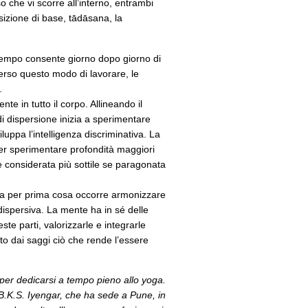
o che vi scorre all’interno, entrambi
sizione di base, tādāsana, la
l tempo consente giorno dopo giorno di
erso questo modo di lavorare, le
.
te in tutto il corpo. Allineando il
i dispersione inizia a sperimentare
uppa l’intelligenza discriminativa. La
er sperimentare profondità maggiori
te considerata più sottile se paragonata
, ma per prima cosa occorre armonizzare
dispersiva. La mente ha in sé delle
te parti, valorizzarle e integrarle
to dai saggi ciò che rende l’essere
a per dedicarsi a tempo pieno allo yoga.
 B.K.S. Iyengar, che ha sede a Pune, in