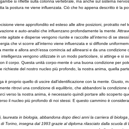
e gambe si riflette sulla colonna vertebrale, ma anche sul sistema nervos
a la postura ne viene influenzata. Ciò che ho appena descritto è la po
cisione viene approfondito ed esteso alle altre posizioni, protratto ne
rvazione e auto-analisi che influenzano profondamente la mente. Attrav
e agitate e disperse vengono riunite e raccolte all’interno di se stessi
nergia che vi scorre all’interno viene influenzata e si diffonde uniformemen
la mente e allora anch’essa comincia ad allinearsi e da una condizione d
elligenza vengono utilizzate in un modo particolare, si attinge e si svil
con il corpo. Questa unità corpo-mente è una buona condizione per pot
re le richieste del nostro nucleo più profondo, la nostra anima, quella par
ga è proprio quello di uscire dall’identificazione con la mente. Giusto
mente ritrovi una condizione di equilibrio, che abbandoni la condizione 
ci verso la nostra anima, è necessario quindi portare allo scoperto ques
rso il nucleo più profondo di noi stessi. E questo cammino è considera
i, laureata in biologia, abbandona dopo dieci anni la carriera di biolog
di Torino, insegna dal 1993 grazie al diploma rilasciato dalla scuola di