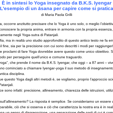
È in sintesi lo Yoga insegnato da B.K.S. Iyengar
L’esempio di un āsana per capire come si pratic
di Maria Paola Grilli
, occorre anzitutto precisare che lo Yoga è uno solo, o meglio l’obietti
riconoscere la propria anima, entrare in armonia con la propria essenza, 
amente negli Yoga-sutra di Patanjali.
a, ma in realtà uno studio approfondito di questo antico testo ne fa eme
il fine, sia per la precisione con cui sono descritti i modi per raggiunge
e proclami di fare Yoga dovrebbe avere questo come unico obiettivo. Suf
etodo per perseguire quell’unico e comune traguardo.
oga”, che prende il nome da B.K.S. Iyengar, che oggi – a 87 anni – vive
 hanno cominciato a chiamare Iyengar-yoga il suo metodo di insegnament
ntica disciplina.
gue questo Yoga dagli altri metodi è, se vogliamo, proprio l’approccio sci
atanjali.
 sono infatti: precisione, allineamento, chiarezza delle istruzioni, utili
e sull’allineamento? La risposta è semplice. Se consideriamo un essere
rabile, ciò che si osserva e ciò che caratterizza la nostra era è in re
na un senso di disgregazione, una separazione delle parti di cui è co