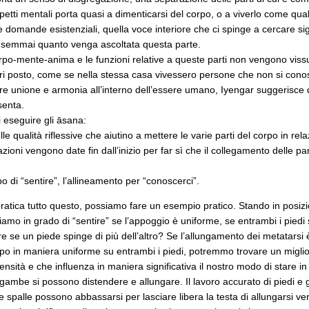
spetti mentali porta quasi a dimenticarsi del corpo, o a viverlo come q
domande esistenziali, quella voce interiore che ci spinge a cercare sign
e semmai quanto venga ascoltata questa parte.
po-mente-anima e le funzioni relative a queste parti non vengono viss
fuori posto, come se nella stessa casa vivessero persone che non si c
eare unione e armonia all’interno dell’essere umano, Iyengar suggerisce di
senta.
i eseguire gli āsana:
le qualità riflessive che aiutino a mettere le varie parti del corpo in relaz
cazioni vengono date fin dall’inizio per far sì che il collegamento delle pa
o di “sentire”, l’allineamento per “conoscerci”.
atica tutto questo, possiamo fare un esempio pratico. Stando in posizi
iamo in grado di “sentire” se l’appoggio è uniforme, se entrambi i pied
re se un piede spinge di più dell’altro? Se l’allungamento dei metatarsi 
corpo in maniera uniforme su entrambi i piedi, potremmo trovare un miglio
sità e che influenza in maniera significativa il nostro modo di stare in
e gambe si possono distendere e allungare. Il lavoro accurato di piedi e 
 spalle possono abbassarsi per lasciare libera la testa di allungarsi verso