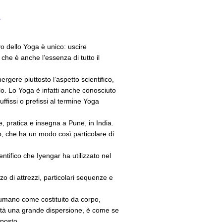
a
vo dello Yoga è unico: uscire
che è anche l’essenza di tutto il
rgere piuttosto l’aspetto scientifico,
rlo. Lo Yoga è infatti anche conosciuto
fissi o prefissi al termine Yoga
, pratica e insegna a Pune, in India.
o, che ha un modo così particolare di
entifico che Iyengar ha utilizzato nel
zzo di attrezzi, particolari sequenze e
 umano come costituito da corpo,
altà una grande dispersione, è come se
mposto.