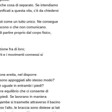
ualche cosa di separato. Se intendiamo
ificati a questa vita, c’è da chiedersi
uti come un tutto unico. Ne consegue
onoscono o che non comunicano.
 partire proprio dal corpo fisico,
ione fra di loro;
rti e i movimenti connessi si
one eretta, nel disporre
i sono appoggiati allo stesso modo?
è uguale in entrambi i piedi?
re equilibrio che ci consente di
 piedi. Se lavorano in maniera
gambe si trasmette attraverso il bacino
 l’alto, le braccia sono distese ai lati