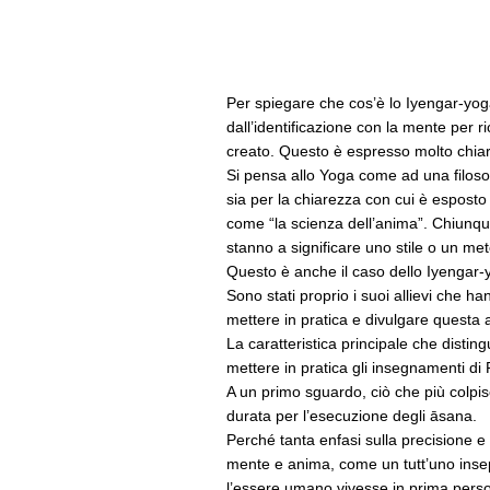
Per spiegare che cos’è lo Iyengar-yoga
dall’identificazione con la mente per 
creato. Questo è espresso molto chiar
Si pensa allo Yoga come ad una filosofi
sia per la chiarezza con cui è esposto 
come “la scienza dell’anima”. Chiunqu
stanno a significare uno stile o un m
Questo è anche il caso dello Iyengar-y
Sono stati proprio i suoi allievi che
mettere in pratica e divulgare questa a
La caratteristica principale che distin
mettere in pratica gli insegnamenti di P
A un primo sguardo, ciò che più colpisce
durata per l’esecuzione degli āsana.
Perché tanta enfasi sulla precisione 
mente e anima, come un tutt’uno insepa
l’essere umano vivesse in prima perso