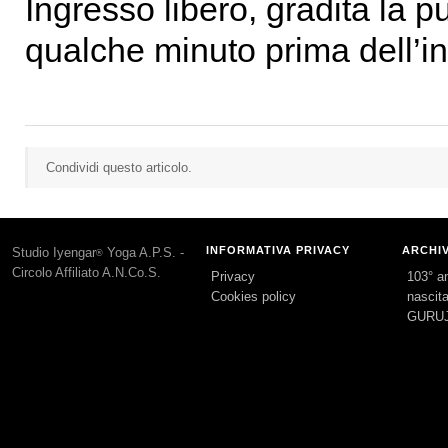
Ingresso libero, gradita la pu
qualche minuto prima dell’ini
Condividi questo articolo.
INFORMATIVA PRIVACY
ARCHI
Studio Iyengar
Yoga A.P.S. -
®
Circolo Affiliato A.N.Co.S.
Privacy
103° an
Cookies policy
nascita
GURUJ