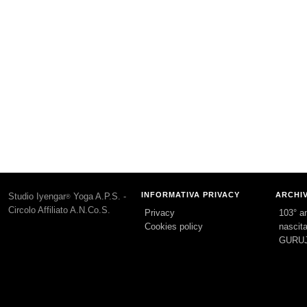
INFORMATIVA PRIVACY
ARCHI
Studio Iyengar
Yoga A.P.S. -
®
Circolo Affiliato A.N.Co.S.
Privacy
103° an
Cookies policy
nascita
GURUJ